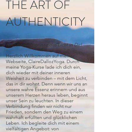
THE ART OF
AUTHENTICITY
Namaste, ich grüsse das Licht in Dir!
Herzlich Willkommen auf meiner
Webseite, ClaireDallozYoga. Durch
meine Yoga-Kurse lade ich dich ein,
dich wieder mit deiner inneren
Weisheit zu verbinden – mit dem Licht,
das in dir wohnt. Denn wenn wir uns an
unsere wahre Essenz erinnern und aus
unserem Herzen heraus leben, beginnt
unser Sein zu leuchten. In dieser
Verbindung finden wir nicht nur
Frieden, sondern den Weg zu einem
wahrhaft erfüllten und glücklichen
Leben. Ich begleite dich mit einem
vielfältigen Angebot: von