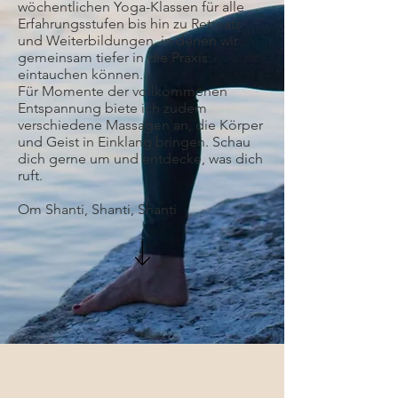
wöchentlichen Yoga-Klassen für alle
Erfahrungsstufen bis hin zu Retreats
und Weiterbildungen, in denen wir
gemeinsam tiefer in die Praxis
eintauchen können.
Für Momente der vollkommenen
Entspannung biete ich zudem
verschiedene Massagen an, die Körper
und Geist in Einklang bringen. Schau
dich gerne um und entdecke, was dich
ruft.
Om Shanti, Shanti, Shanti