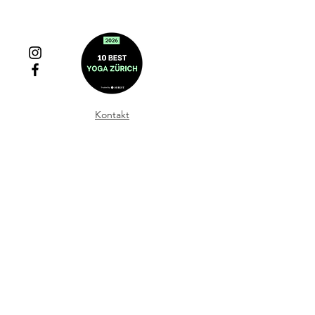
Kontakt
Impressum & Datenschutz
FAQ
AGB
© 2021 Claire Dalloz
Herrliberg
Design by
Anja Heimer
Photography by Sacha Van Dorssen
(black/white)
and
Géraldine le Blanc
(colour)