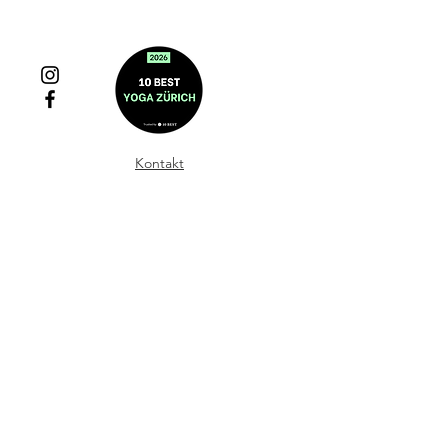
Kontakt
Impressum & Datenschutz
FAQ
AGB
© 2021 Claire Dalloz
Herrliberg
Design by
Anja Heimer
Photography by Sacha Van Dorssen
(black/white)
and
Géraldine le Blanc
(colour)